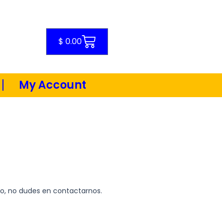
Cart
$
0.00
My Account
co, no dudes en contactarnos.