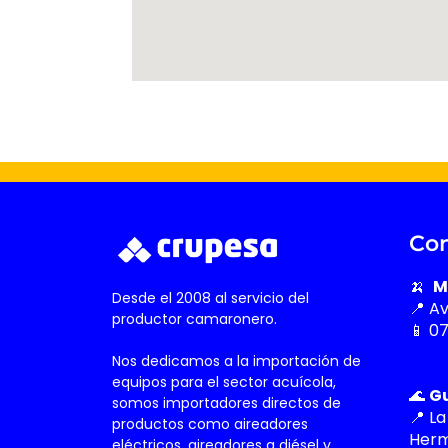
Con
🍌
M
Desde el 2008 al servicio del
📍 A
productor camaronero.
📱 0
Nos dedicamos a la importación de
equipos para el sector acuícola,
🌊
G
somos importadores directos de
📍 La
productos como aireadores
Herm
eléctricos, aireadores a diésel y