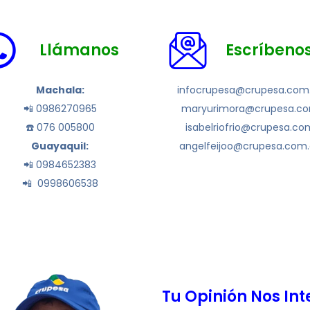
Llámanos
Escríbeno
Machala:
infocrupesa@crupesa.com
📲 0986270965
maryurimora@crupesa.c
☎️ 076 005800
isabelriofrio@crupesa.co
Guayaquil:
angelfeijoo@crupesa.com
📲 0984652383
📲 0998606538
Tu Opinión Nos Int