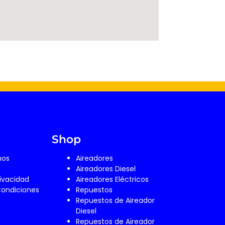
Shop
mos
Aireadores
Aireadores Diesel
rivacidad
Aireadores Eléctricos
Condiciones
Repuestos
Repuestos de Aireador
Diesel
Repuestos de Aireador