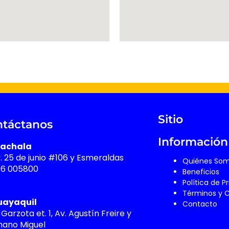
Sitio
táctanos
Información
achala
v. 25 de junio #106 y Esmeraldas
Quiénes So
76 005800
Beneficios
Política de P
Términos y 
uayaquil
Contacto
 Garzota et. 1, Av. Agustín Freire y
ano Miguel