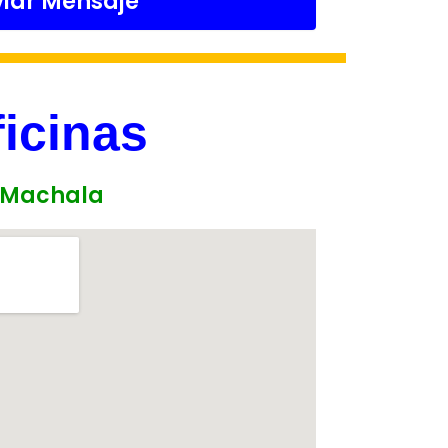
viar Mensaje
icinas
Machala