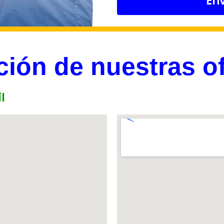
En
ción de nuestras of
l