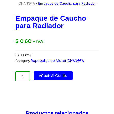
CHANGFA
/ Empaque de Caucho para Radiador
Empaque de Caucho
para Radiador
$
0.60
+ IVA
SKU
E027
Repuestos de Motor CHANGFA
Category
Empaque
Añadir Al Carrito
de
Caucho
para
Radiador
cantidad
Productos relacionados