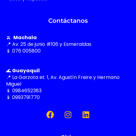
Contáctanos
🍌
Machala
📍 Av. 25 de junio #106 y Esmeraldas
📱 076 005800
🌊
Guayaquil
📍 La Garzota et. 1, Av. Agustín Freire y Hermano
Miguel
📱 0984652383
📱 0993791770
F
I
L
a
n
i
c
s
n
e
t
k