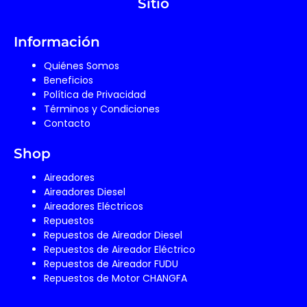
Sitio
b
a
e
o
g
d
o
r
i
Información
k
a
n
Quiénes Somos
m
Beneficios
Política de Privacidad
Términos y Condiciones
Contacto
Shop
Aireadores
Aireadores Diesel
Aireadores Eléctricos
Repuestos
Repuestos de Aireador Diesel
Repuestos de Aireador Eléctrico
Repuestos de Aireador FUDU
Repuestos de Motor CHANGFA