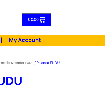
Cart
$
0.00
My Account
tos de Aireador FUDU
/ Palanca FUDU
FUDU