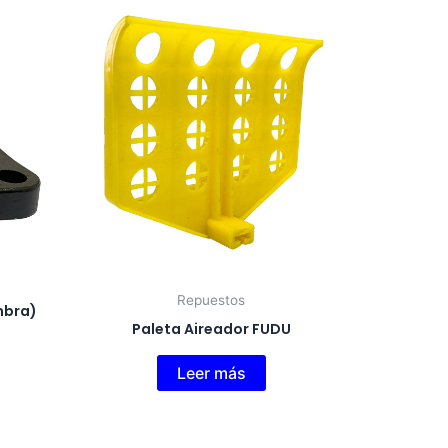
Repuestos
mbra)
Paleta Aireador FUDU
Leer más