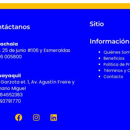
Sitio
táctanos
Información
achala
v. 25 de junio #106 y Esmeraldas
Quiénes So
76 005800
Beneficios
Política de P
Términos y 
uayaquil
Contacto
 Garzota et. 1, Av. Agustín Freire y
ano Miguel
984652383
993791770
F
I
L
a
n
i
c
s
n