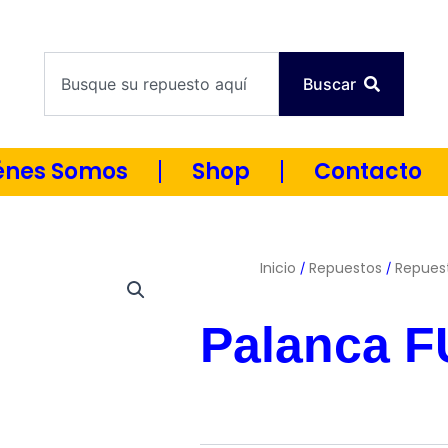
Machala 08:00 - 17:00 |
Guayaquil 08:30 - 17:30
Horario:
Search
Buscar
énes Somos
Shop
Contacto
Inicio
Repuestos
Repues
/
/
Palanca 