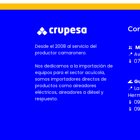
Con
Desde el 2008 al servicio del
🍌
M
productor camaronero.
📍 A
📱 0
Nos dedicamos a la importación de
equipos para el sector acuícola,
somos importadores directos de
🌊
G
productos como aireadores
📍 La
eléctricos, aireadores a diésel y
Herm
respuesto.
📱 0
📱 0