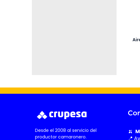
Air
Con
Desde el 2008 al servicio del
🍌
M
productor camaronero.
📍 A