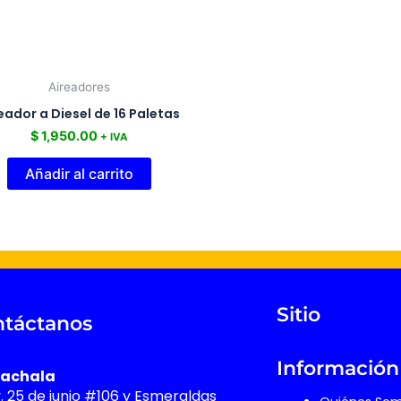
Aireadores
eador a Diesel de 16 Paletas
$
1,950.00
+ IVA
Añadir al carrito
Sitio
táctanos
Información
achala
v. 25 de junio #106 y Esmeraldas