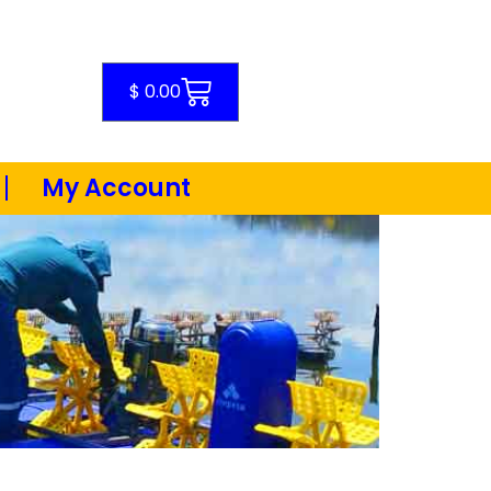
Cart
$
0.00
My Account