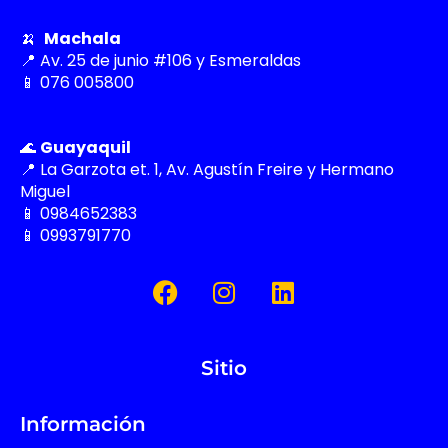
🍌
Machala
📍 Av. 25 de junio #106 y Esmeraldas
📱 076 005800
🌊
Guayaquil
📍 La Garzota et. 1, Av. Agustín Freire y Hermano
Miguel
📱 0984652383
📱 0993791770
F
I
L
a
n
i
c
s
n
e
t
k
Sitio
b
a
e
o
g
d
o
r
i
Información