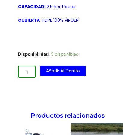
CAPACIDAD:
2.5 hectáreas
CUBIERTA
: HDPE 100% VIRGEN
Aireador
Disponibilidad:
5 disponibles
a
Diesel
Añadir Al Carrito
de
16
Paletas
cantidad
Productos relacionados