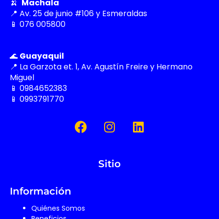
🍌
Machala
📍 Av. 25 de junio #106 y Esmeraldas
📱 076 005800
🌊
Guayaquil
📍 La Garzota et. 1, Av. Agustín Freire y Hermano
Miguel
📱 0984652383
📱 0993791770
F
I
L
a
n
i
c
s
n
e
t
k
Sitio
b
a
e
o
g
d
o
r
i
Información
k
a
n
Quiénes Somos
m
Beneficios