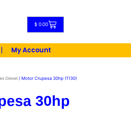
Cart
$
0.00
My Account
es Diesel
/ Motor Crupesa 30hp (1130)
pesa 30hp