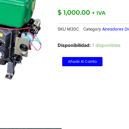
$
1,000.00
+ IVA
Aireadores Di
SKU
M30C
Category
Motor
Disponibilidad:
1 disponibles
Crupesa
30hp
(1130)
Añadir Al Carrito
cantidad