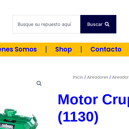
Machala 08:00 - 17:00 |
Guayaquil 08:30 - 17:30
Horario:
Search
Buscar
énes Somos
Shop
Contacto
Inicio
Aireadores
Aireador
/
/
Motor Cru
(1130)