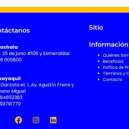
Sitio
táctanos
Información
achala
v. 25 de junio #106 y Esmeraldas
Quiénes So
76 005800
Beneficios
Política de P
Términos y 
uayaquil
Contacto
 Garzota et. 1, Av. Agustín Freire y
ano Miguel
984652383
993791770
F
I
L
a
n
i