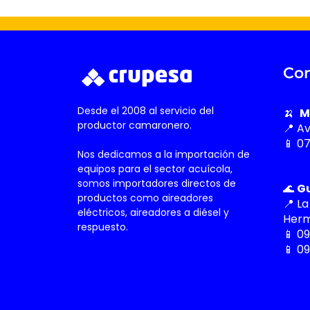
Con
Desde el 2008 al servicio del
🍌
M
productor camaronero.
📍 A
📱 0
Nos dedicamos a la importación de
equipos para el sector acuícola,
somos importadores directos de
🌊
G
productos como aireadores
📍 La
eléctricos, aireadores a diésel y
Herm
respuesto.
📱 0
📱 0